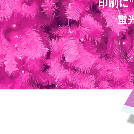
印刷に
蛍