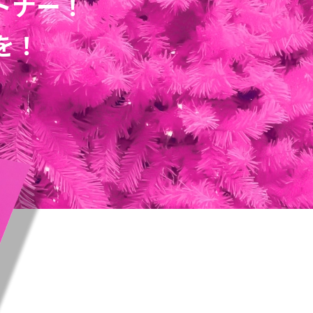
トナー！
を！