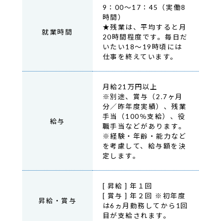
9：00～17：45（実働8
時間）
★残業は、平均すると月
就業時間
20時間程度です。毎日だ
いたい18～19時頃には
仕事を終えています。
月給21万円以上
※別途、賞与（2.7ヶ月
分／昨年度実績）、残業
手当（100％支給）、役
給与
職手当などがあります。
※経験・年齢・能力など
を考慮して、給与額を決
定します。
[ 昇給 ] 年１回
[ 賞与 ] 年２回 ※初年度
昇給・賞与
は6ヵ月勤務してから1回
目が支給されます。