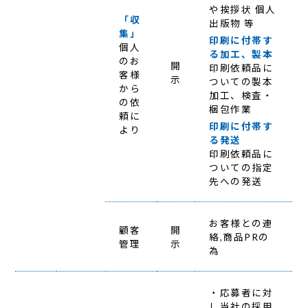
や挨拶状 個人
「収
出版物 等
集」
印刷に付帯す
個人
る加工、製本
のお
開
印刷依頼品に
客様
示
ついての製本
から
加工、検査・
の依
梱包作業
頼に
印刷に付帯す
より
る発送
印刷依頼品に
ついての指定
先への発送
お客様との連
顧客
開
絡,商品PRの
管理
示
為
・応募者に対
し当社の採用