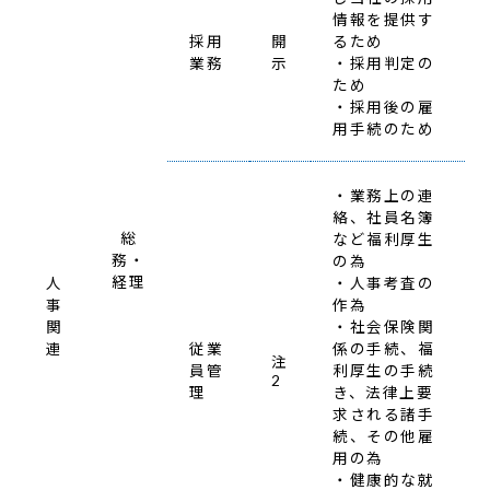
情報を提供す
採用
開
るため
業務
示
・採用判定の
ため
・採用後の雇
用手続のため
・業務上の連
絡、社員名簿
総
など福利厚生
務・
の為
経理
人
・人事考査の
事
作為
関
・社会保険関
連
従業
係の手続、福
注
員管
利厚生の手続
2
理
き、法律上要
求される諸手
続、その他雇
用の為
・健康的な就