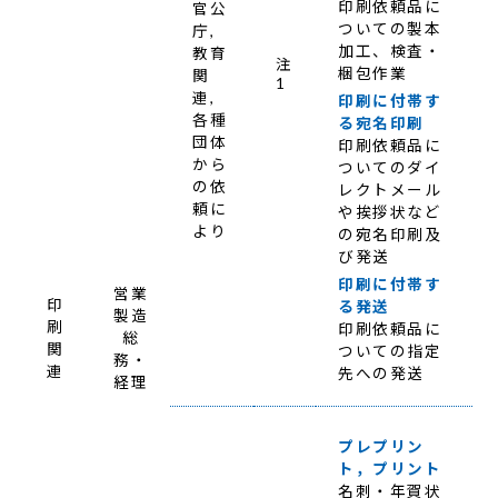
印刷依頼品に
官公
ついての製本
庁,
加工、検査・
教育
注
梱包作業
関
1
連,
印刷に付帯す
各種
る宛名印刷
団体
印刷依頼品に
から
ついてのダイ
の依
レクトメール
頼に
や挨拶状など
より
の宛名印刷及
び発送
印刷に付帯す
営業
印
る発送
製造
刷
印刷依頼品に
総
関
ついての指定
務・
連
先への発送
経理
プレプリン
ト，プリント
名刺・年賀状