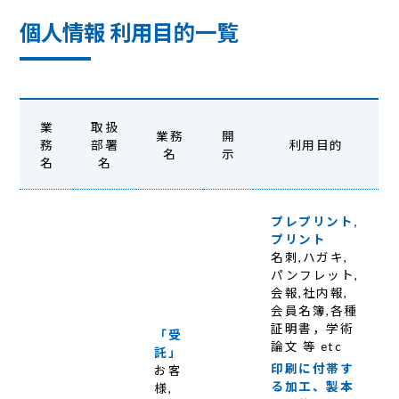
個人情報 利用目的一覧
業
取扱
業務
開
務
部署
利用目的
名
示
名
名
プレプリント,
プリント
名刺,ハガキ,
パンフレット,
会報,社内報,
会員名簿,各種
証明書，学術
「受
論文 等 etc
託」
印刷に付帯す
お客
る加工、製本
様,